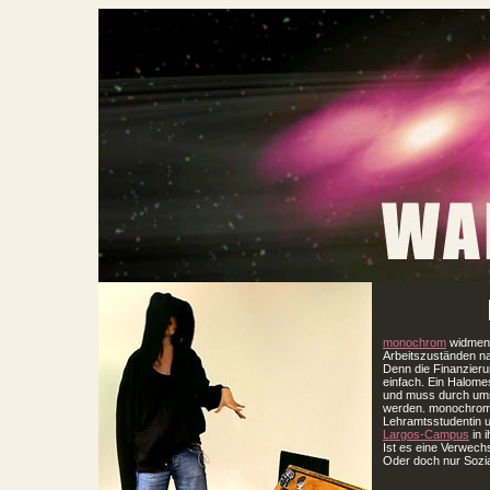
monochrom
widmen 
Arbeitszuständen n
Denn die Finanzieru
einfach. Ein Halome
und muss durch ums
werden. monochrom 
Lehramtsstudentin u
Largos-Campus
in i
Ist es eine Verwech
Oder doch nur Sozi