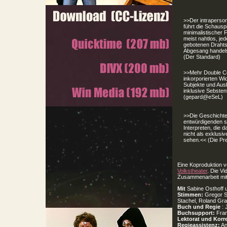
>>Der intraperso
führt die Schausp
minimalistischer 
meist nahtlos, jed
gebotenen Drahtsei
Abgesang handels
(Der Standard)
>>Mehr Double Co
inkorporierten Wi
Subjekte und Aus
inklusive Sebste
(gepard@eSeL)
>>Die Geschichte 
entwürdigenden stu
Interpreten, die 
nicht als exklusi
sehen.<< (Die Pr
Eine Koproduktion 
Volkstheater
. Die Vi
Zusammenarbeit mi
Mit
Sabine Osthoff 
Stimmen:
Gregor S
Stachel, Roland Gra
Buch und Regie
: 
Buchsupport:
Fran
Lektorat und Korr
Regieassistenz:
An