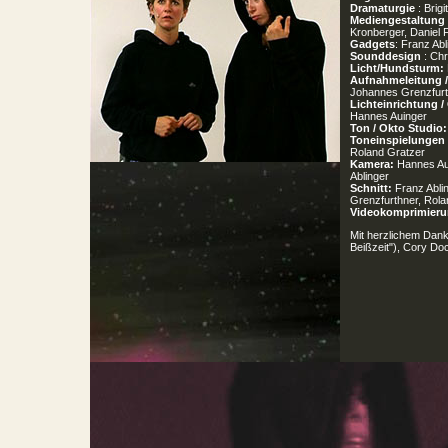
Dramaturgie
: Brigi
Mediengestaltung
Kronberger, Daniel 
Gadgets
: Franz Abl
Sounddesign
: Chr
Licht/Hundsturm:
Aufnahmeleitung /
Johannes Grenzfur
Lichteinrichtung /
Hannes Auinger
Ton / Okto Studio:
Toneinspielungen 
Roland Gratzer
Kamera:
Hannes Au
Ablinger
Schnitt:
Franz Abli
Grenzfurthner, Rola
Videokomprimieru
Mit herzlichem Dan
Beißzeit"), Cory Do