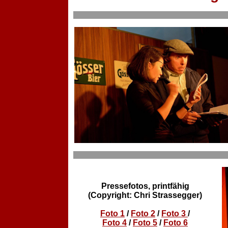
Pressefotos, printfähig
(Copyright: Chri Strassegger)
Foto 1
/
Foto 2
/
Foto 3
/
Foto 4
/
Foto 5
/
Foto 6