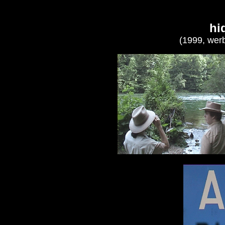
hi
(1999, werb