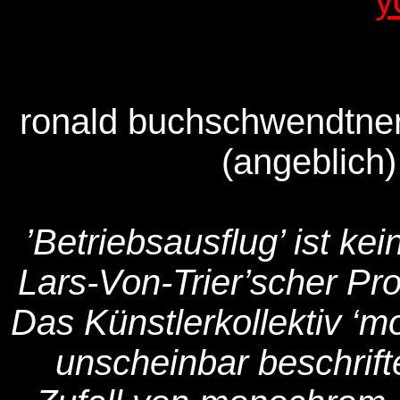
y
ronald buchschwendtner 
(angeblich)
’Betriebsausflug’ ist kei
Lars-Von-Trier’scher Pro
Das Künstlerkollektiv ‘mo
unscheinbar beschrift