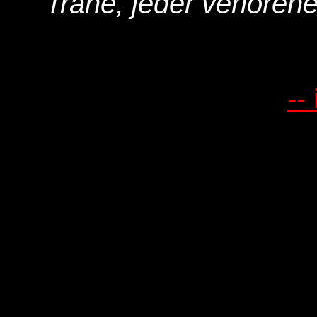
Träne, jeder verlorene
--