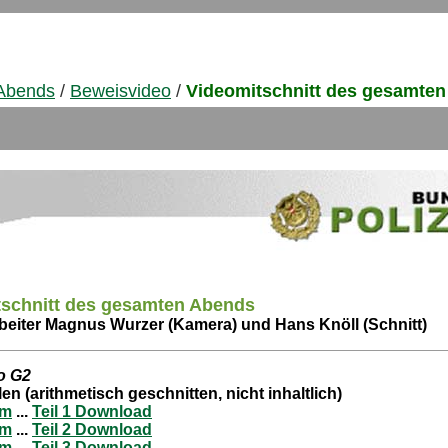
 Abends
/
Beweisvideo
/
Videomitschnitt des gesamte
tschnitt des gesamten Abends
eiter Magnus Wurzer (Kamera) und Hans Knöll (Schnitt)
o G2
ilen (arithmetisch geschnitten, nicht inhaltlich)
am
...
Teil 1 Download
am
...
Teil 2 Downloa
d
am
...
Teil 3 Download