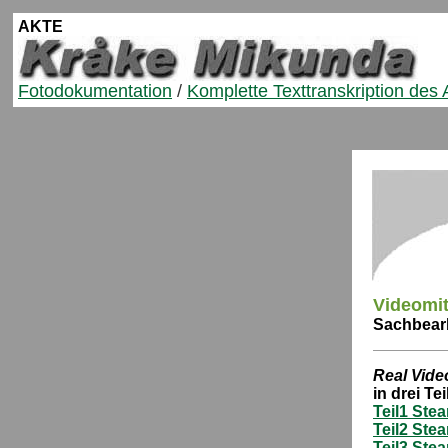
AKTE
Fotodokumentation
/
Komplette Texttranskription des
Videomi
Sachbearb
Real Vide
in drei Te
Teil1 Ste
Teil2 Ste
Teil3 Ste