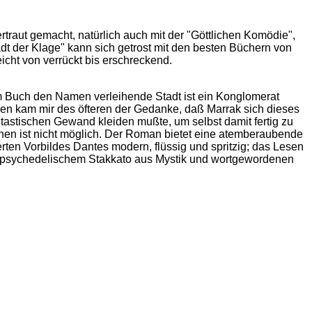
traut gemacht, natürlich auch mit der "Göttlichen Komödie",
dt der Klage" kann sich getrost mit den besten Büchern von
icht von verrückt bis erschreckend.
m Buch den Namen verleihende Stadt ist ein Konglomerat
sen kam mir des öfteren der Gedanke, daß Marrak sich dieses
ntastischen Gewand kleiden mußte, um selbst damit fertig zu
chen ist nicht möglich. Der Roman bietet eine atemberaubende
erten Vorbildes Dantes modern, flüssig und spritzig; das Lesen
em psychedelischem Stakkato aus Mystik und wortgewordenen